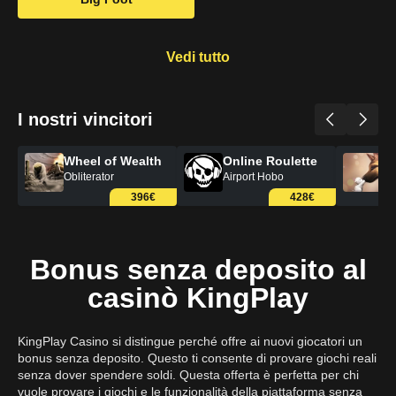
Vedi tutto
I nostri vincitori
Wheel of Wealth
Online Roulette
Bl
Obliterator
Airport Hobo
D
396€
428€
Bonus senza deposito al
casinò KingPlay
KingPlay Casino si distingue perché offre ai nuovi giocatori un
bonus senza deposito. Questo ti consente di provare giochi reali
senza dover spendere soldi. Questa offerta è perfetta per chi
vuole provare i giochi e le funzionalità della piattaforma senza