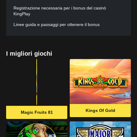
Registrazione necessaria per i bonus del casinò
KingPlay
Linee guida e passaggi per ottenere il bonus
Regole di scommessa sul bonus senza deposito di
KingPlay
Metodi di pagamento che accettano transazioni bonus
I migliori giochi
Metodi e tempi di pagamento per i prelievi al casinò
KingPlay
Prelievo massimo e limiti sui bonus senza deposito
Proteggere i giocatori bonus con funzionalità di
sicurezza
Giochi concessi in licenza su KingPlay Casino
Kings Of Gold
White Rabbit
Bonus senza deposito del casinò KingPlay