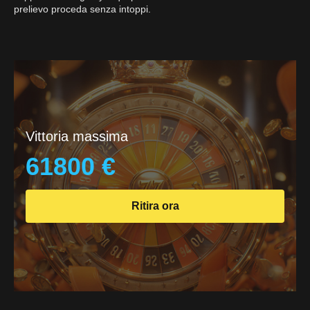
prelievo proceda senza intoppi.
Vittoria massima
61800 €
Ritira ora