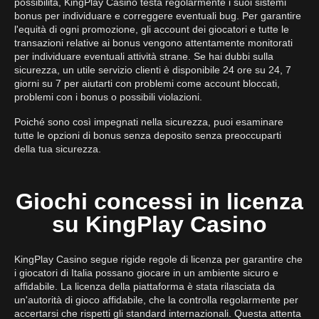
possibilità, KingPlay Casino testa regolarmente i suoi sistemi
bonus per individuare e correggere eventuali bug. Per garantire
l'equità di ogni promozione, gli account dei giocatori e tutte le
transazioni relative ai bonus vengono attentamente monitorati
per individuare eventuali attività strane. Se hai dubbi sulla
sicurezza, un utile servizio clienti è disponibile 24 ore su 24, 7
giorni su 7 per aiutarti con problemi come account bloccati,
problemi con i bonus o possibili violazioni.
Poiché sono così impegnati nella sicurezza, puoi esaminare
tutte le opzioni di bonus senza deposito senza preoccuparti
della tua sicurezza.
Giochi concessi in licenza
su KingPlay Casino
KingPlay Casino segue rigide regole di licenza per garantire che
i giocatori di Italia possano giocare in un ambiente sicuro e
affidabile. La licenza della piattaforma è stata rilasciata da
un'autorità di gioco affidabile, che la controlla regolarmente per
accertarsi che rispetti gli standard internazionali. Questa attenta