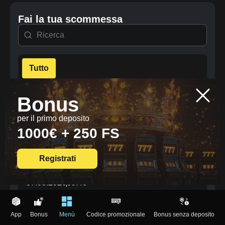
Fai la tua scommessa
Tutto
Bonus
07.08.2026
19:20
per il primo deposito
Chelsea
Leicester City
1000€ + 250 FS
1
X
2
2
3.2
3.5
Registrati
07.08.2026
09:40
Toronto Maple Leafs
Montreal Canadiens
App
Bonus
Menù
Codice promozionale
Bonus senza deposito
1
X
2