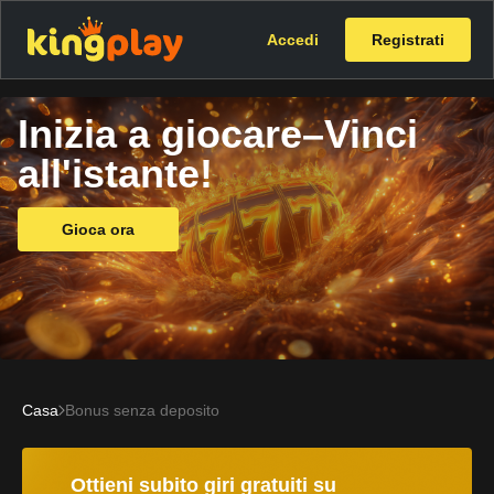
Accedi
Registrati
Inizia a giocare–Vinci
all'istante!
Gioca ora
Casa
Bonus senza deposito
Ottieni subito giri gratuiti su