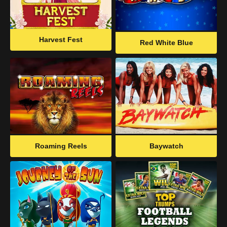
Harvest Fest
Red White Blue
Roaming Reels
Baywatch