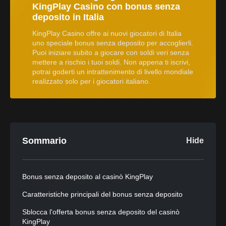
KingPlay Casino con bonus senza
deposito in Italia
KingPlay Casino offre ai nuovi giocatori di Italia
uno speciale bonus senza deposito per accoglierli.
Puoi iniziare subito a giocare con soldi veri senza
mettere a rischio i tuoi soldi. Non appena ti iscrivi,
potrai goderti un intrattenimento di livello mondiale
realizzato solo per i giocatori italiano.
Sommario
Hide
Bonus senza deposito al casinò KingPlay
Caratteristiche principali del bonus senza deposito
Sblocca l'offerta bonus senza deposito del casinò
KingPlay