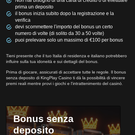
Non hai bisogno di una carta di credito o di effettuare
prima un deposito
il bonus inizia subito dopo la registrazione e la
verifica
devi scommettere l'importo del bonus un certo
numero di volte (di solito da 30 a 50 volte)
puoi prelevare solo un massimo di €100 per bonus
Tieni presente che il tuo Italia di residenza e italiano potrebbero
influire sulla tua idoneità e sui dettagli del bonus.
Prima di giocare, assicurati di accettare tutte le regole. Il bonus
senza deposito di KingPlay Casino ti dà la possibilità di vincere
premi reali mentre provi i giochi e l'intrattenimento del casinò.
Bonus senza
deposito