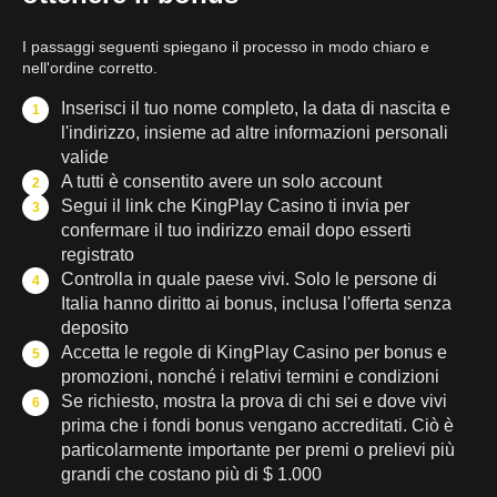
I passaggi seguenti spiegano il processo in modo chiaro e
nell'ordine corretto.
Inserisci il tuo nome completo, la data di nascita e
l'indirizzo, insieme ad altre informazioni personali
valide
A tutti è consentito avere un solo account
Segui il link che KingPlay Casino ti invia per
confermare il tuo indirizzo email dopo esserti
registrato
Controlla in quale paese vivi. Solo le persone di
Italia hanno diritto ai bonus, inclusa l'offerta senza
deposito
Accetta le regole di KingPlay Casino per bonus e
promozioni, nonché i relativi termini e condizioni
Se richiesto, mostra la prova di chi sei e dove vivi
prima che i fondi bonus vengano accreditati. Ciò è
particolarmente importante per premi o prelievi più
grandi che costano più di $ 1.000