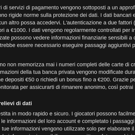
itori di servizi di pagamento vengono sottoposti a un app
o rigide norme sulla protezione dei dati. I dati bancari e
lcun altro possa accedervi. L'autenticazione a due fattor
i a €1000. I dati vengono regolarmente controllati per indi
zate possono vedere informazioni finanziarie sensibili a c
 potrebbe essere necessario eseguire passaggi aggiuntivi
no non memorizza mai i numeri completi delle carte di c
nformazioni della tua banca privata vengono modificate dur
he depositi €50 o richiedi un bonus fino a €200. Grazie pe
itorata per assicurarti di rimanere anonimo, così potrai 
lievi di dati
tita in modo rapido e sicuro. I giocatori possono facilmen
e informazioni del loro account e completato i passaggi 
tue informazioni vengono utilizzate solo per elaborare il 