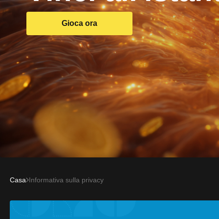
Gioca ora
Casa
Informativa sulla privacy