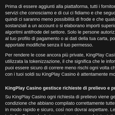
Prima di essere aggiunti alla piattaforma, tutti i forn
servizi che conosciamo e di cui ci fidiamo e che seguon
quindi ci saranno meno possibilità di frode e che qua
sostanziali a un account o si elaborano importi superior
algoritmi antifrode del settore. Solo le persone autoriz
al tuo profilo di pagamento o ai dati della tua carta,
apportate modifiche senza il tuo permesso.
Per rendere le cose ancora più private, KingPlay Casi
utilizzata la tokenizzazione, il che significa che le i
puoi essere sicuro di correre meno rischi ogni volta c
con i tuoi soldi su KingPlay Casino è attentamente mon
KingPlay Casino gestisce richieste di prelievo e pre
Su KingPlay Casino ogni richiesta di prelievo viene ges
condizione che abbiano compilato correttamente tutte l
in modo rapido e sicuro, così non dovrai aspettare. Le 