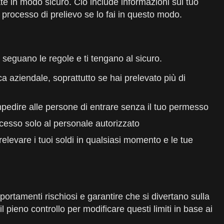
iate in modo sicuro. Ciò include informazioni sul tuo
 processo di prelievo se lo fai in questo modo.
seguano le regole e ti tengano al sicuro.
ca aziendale, soprattutto se hai prelevato più di
mpedire alle persone di entrare senza il tuo permesso
accesso solo al personale autorizzato
relevare i tuoi soldi in qualsiasi momento e le tue
ortamenti rischiosi e garantire che si divertano sulla
l pieno controllo per modificare questi limiti in base ai