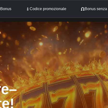
Bonus
Codice promozionale
Bonus senza 
re–
te!