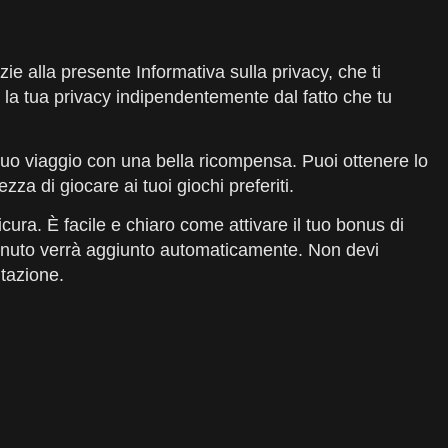
zie alla presente Informativa sulla privacy, che ti
e la tua privacy indipendentemente dal fatto che tu
 tuo viaggio con una bella ricompensa. Puoi ottenere lo
za di giocare ai tuoi giochi preferiti.
cura. È facile e chiaro come attivare il tuo bonus di
nvenuto verrà aggiunto automaticamente. Non devi
itazione.