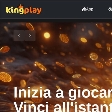
App
Inizia a gioca
Vinci all'istan